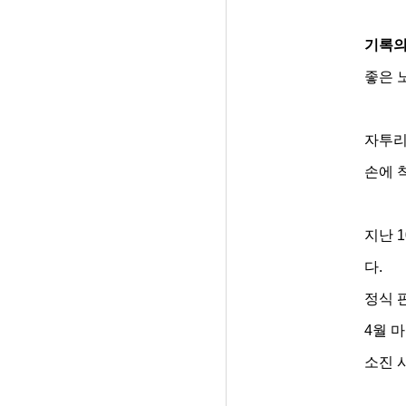
기록의
좋은 
자투리
손에 
지난 
다.
정식 
4월 
소진 